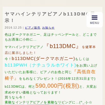
ヤマハインテリアピアノb113DMC展
示！
2016.12.25｜
ピアノ販売
,
お知らせ
色はダークマホガニー、足はチッペンデールと、どこまで
もお洒落に小粋に…
『b113DMC』
ヤマハインテリアピアノ
を健軍本
店に展示しました！
b113DMC(ダークマホガニー)
今！
もしくは
b113PWH（ナチュラルホワイト)
をお買い上げ
『高低自在
いただいたお客様に、ピアノのお色と同じ
椅子』
をもれなくプレゼント！(2016年12月31日まで)
590,000円(税別)
b113DMCは、何と
と、大変お
求めやすい価格となっております！
買うなら今！
素敵なインテリアピアノを素敵なリビングに…(^_-)-☆