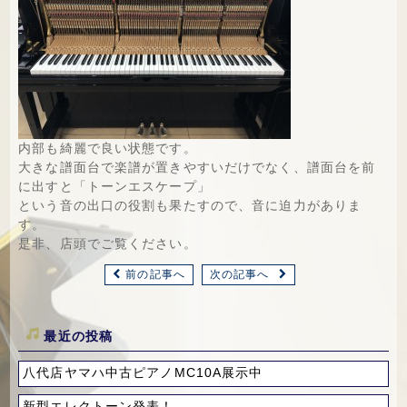
内部も綺麗で良い状態です。
大きな譜面台で楽譜が置きやすいだけでなく、譜面台を前
に出すと「トーンエスケープ」
という音の出口の役割も果たすので、音に迫力がありま
す。
是非、店頭でご覧ください。
前の記事へ
次の記事へ
最近の投稿
八代店ヤマハ中古ピアノMC10A展示中
新型エレクトーン発表！